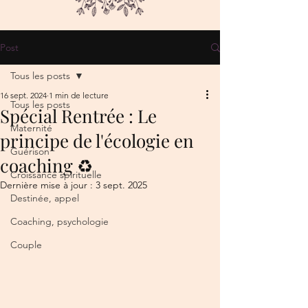
Post
Tous les posts
16 sept. 2024
1 min de lecture
Tous les posts
Spécial Rentrée : Le
Maternité
principe de l'écologie en
Guérison
coaching ♻️
Croissance spirituelle
Dernière mise à jour :
3 sept. 2025
Destinée, appel
Coaching, psychologie
Couple