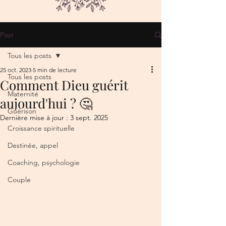
Post
Tous les posts
25 oct. 2023
5 min de lecture
Tous les posts
Comment Dieu guérit
Maternité
aujourd'hui ? 🤔
Guérison
Dernière mise à jour :
3 sept. 2025
Croissance spirituelle
Destinée, appel
Coaching, psychologie
Couple