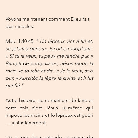
Voyons maintenant comment Dieu fait 
des miracles.
Marc 1:40-45
 “ Un lépreux vint à lui et, 
se jetant à genoux, lui dit en suppliant : 
« Si tu le veux, tu peux me rendre pur. » 
Rempli de compassion, Jésus tendit la 
main, le toucha et dit : « Je le veux, sois 
pur. » Aussitôt la lèpre le quitta et il fut 
purifié."
Autre histoire, autre manière de faire et 
cette fois c’est Jésus lui-même qui 
impose les mains et le lépreux est guéri 
… instantanément.
On a tous déjà entendu ce genre de 