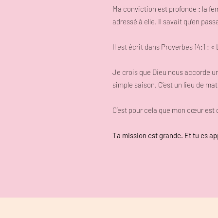
Ma conviction est profonde : la f
adressé à elle. Il savait qu’en pa
Il est écrit dans Proverbes 14:1 :
Je crois que Dieu nous accorde un
simple saison. C’est un lieu de ma
C’est pour cela que mon cœur est d
Ta mission est grande. Et tu es ap