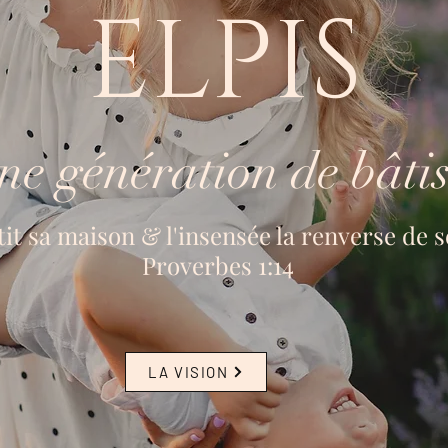
ELPIS
ne génération de bâtis
it sa maison & l'insensée la renverse de 
Proverbes 1:14
LA VISION