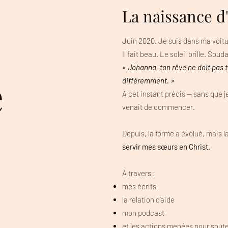
La naissance d
Juin 2020. Je suis dans ma voitu
Il fait beau. Le soleil brille. Sou
« Johanna, ton rêve ne doit pas 
e
différemment. »
À cet instant précis — sans que je
venait de commencer.
Depuis, la forme a évolué, mais la
servir mes sœurs en Christ.
À travers :
mes écrits
la relation d’aide
mon podcast
et les actions menées pour soute