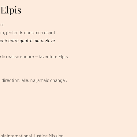
'Elpis
re.
dain, j’entends dans mon esprit :
tenir entre quatre murs. Rêve
 le réalise encore — l’aventure Elpis
 direction, elle, n’a jamais changé :
nir International Justice Mission