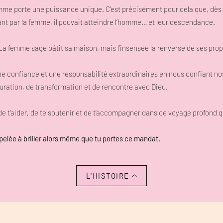
emme porte une puissance unique. C’est précisément pour cela que, dès
ssant par la femme, il pouvait atteindre l’homme… et leur descendance.
 « La femme sage bâtit sa maison, mais l’insensée la renverse de ses pro
e confiance et une responsabilité extraordinaires en nous confiant nos
turation, de transformation et de rencontre avec Dieu.
e t’aider, de te soutenir et de t’accompagner dans ce voyage profond qu
pelée à briller alors même que tu portes ce mandat.
L'HISTOIRE