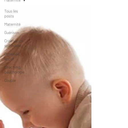
Tous les
posts
Maternité
Guérison
Croissance
spirituelle
Destinée,
appel
Coaching,
psychologie
Couple